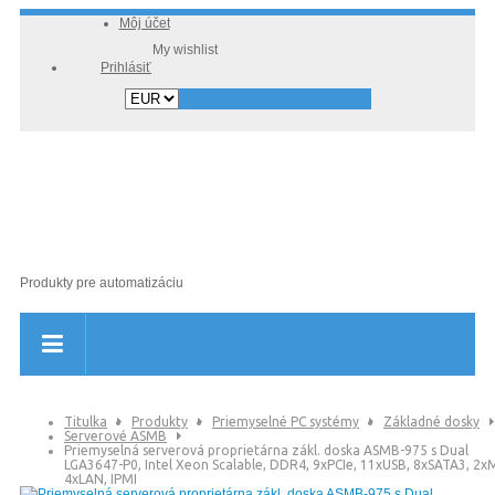
Môj účet
Prihlásiť
Produkty pre automatizáciu
Titulka
Produkty
Priemyselné PC systémy
Základné dosky
Serverové ASMB
Priemyselná serverová proprietárna zákl. doska ASMB-975 s Dual
LGA3647-P0, Intel Xeon Scalable, DDR4, 9xPCIe, 11xUSB, 8xSATA3, 2xM
4xLAN, IPMI