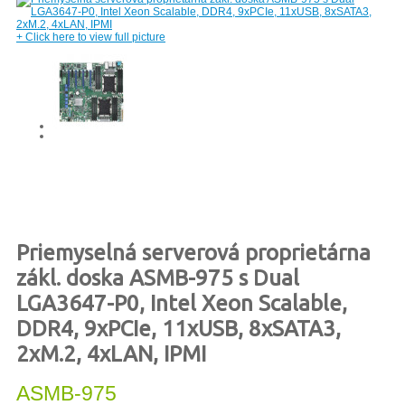
+
Click here to view full picture
Priemyselná serverová proprietárna
zákl. doska ASMB-975 s Dual
LGA3647-P0, Intel Xeon Scalable,
DDR4, 9xPCIe, 11xUSB, 8xSATA3,
2xM.2, 4xLAN, IPMI
ASMB-975