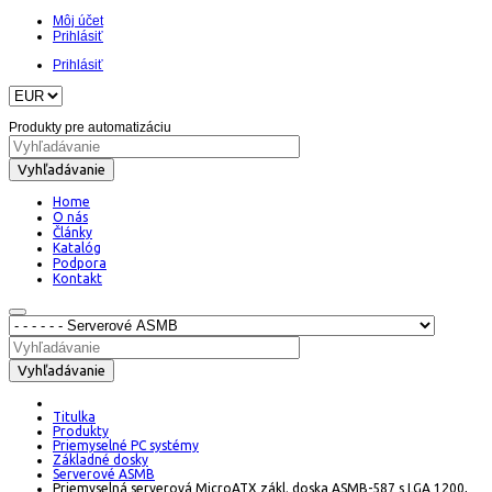
Môj účet
Prihlásiť
Prihlásiť
Produkty pre automatizáciu
Vyhľadávanie
Home
O nás
Články
Katalóg
Podpora
Kontakt
Vyhľadávanie
Titulka
Produkty
Priemyselné PC systémy
Základné dosky
Serverové ASMB
Priemyselná serverová MicroATX zákl. doska ASMB-587 s LGA 1200,