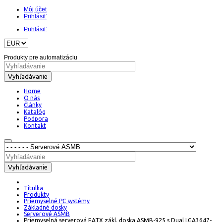
Môj účet
Prihlásiť
Prihlásiť
Produkty pre automatizáciu
Vyhľadávanie
Home
O nás
Články
Katalóg
Podpora
Kontakt
Vyhľadávanie
Titulka
Produkty
Priemyselné PC systémy
Základné dosky
Serverové ASMB
Priemyselná serverová EATX zákl. doska ASMB-925 s Dual LGA3647-