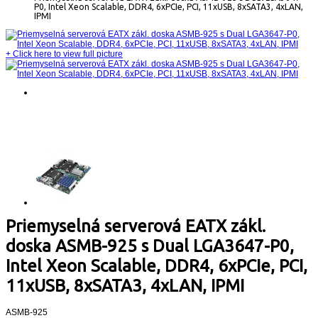
P0, Intel Xeon Scalable, DDR4, 6xPCIe, PCI, 11xUSB, 8xSATA3, 4xLAN,
IPMI
+
Click here to view full picture
Priemyselná serverová EATX zákl.
doska ASMB-925 s Dual LGA3647-P0,
Intel Xeon Scalable, DDR4, 6xPCIe, PCI,
11xUSB, 8xSATA3, 4xLAN, IPMI
ASMB-925