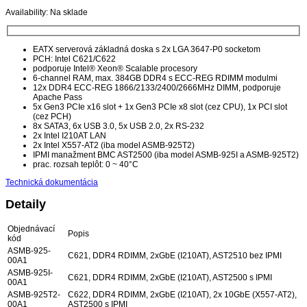
Availability:
Na sklade
EATX serverová základná doska s 2x LGA 3647-P0 socketom
PCH: Intel C621/C622
podporuje Intel® Xeon® Scalable procesory
6-channel RAM, max. 384GB DDR4 s ECC-REG RDIMM modulmi
12x DDR4 ECC-REG 1866/2133/2400/2666MHz DIMM, podporuje
Apache Pass
5x Gen3 PCIe x16 slot + 1x Gen3 PCIe x8 slot (cez CPU), 1x PCI slot
(cez PCH)
8x SATA3, 6x USB 3.0, 5x USB 2.0, 2x RS-232
2x Intel I210AT LAN
2x Intel X557-AT2 (iba model ASMB-925T2)
IPMI manažment BMC AST2500 (iba model ASMB-925I a ASMB-925T2)
prac. rozsah teplôt: 0 ~ 40°C
Technická dokumentácia
Detaily
Objednávací
Popis
kód
ASMB-925-
C621, DDR4 RDIMM, 2xGbE (I210AT), AST2510 bez IPMI
00A1
ASMB-925I-
C621, DDR4 RDIMM, 2xGbE (I210AT), AST2500 s IPMI
00A1
ASMB-925T2-
C622, DDR4 RDIMM, 2xGbE (I210AT), 2x 10GbE (X557-AT2),
00A1
AST2500 s IPMI