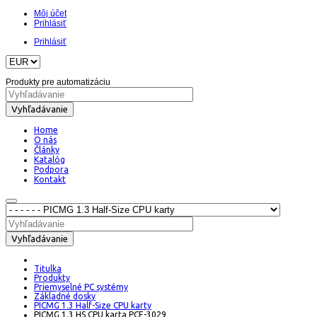
Môj účet
Prihlásiť
Prihlásiť
Produkty pre automatizáciu
Vyhľadávanie
Home
O nás
Články
Katalóg
Podpora
Kontakt
Vyhľadávanie
Titulka
Produkty
Priemyselné PC systémy
Základné dosky
PICMG 1.3 Half-Size CPU karty
PICMG 1.3 HS CPU karta PCE-3029