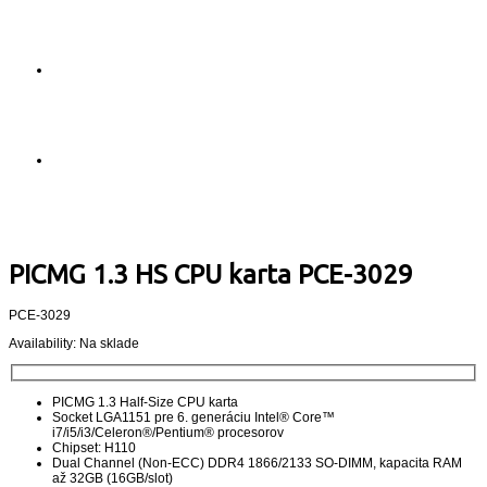
PICMG 1.3 HS CPU karta PCE-3029
PCE-3029
Availability:
Na sklade
PICMG 1.3 Half-Size CPU karta
Socket LGA1151 pre 6. generáciu Intel® Core™
i7/i5/i3/Celeron®/Pentium® procesorov
Chipset: H110
Dual Channel (Non-ECC) DDR4 1866/2133 SO-DIMM, kapacita RAM
až 32GB (16GB/slot)