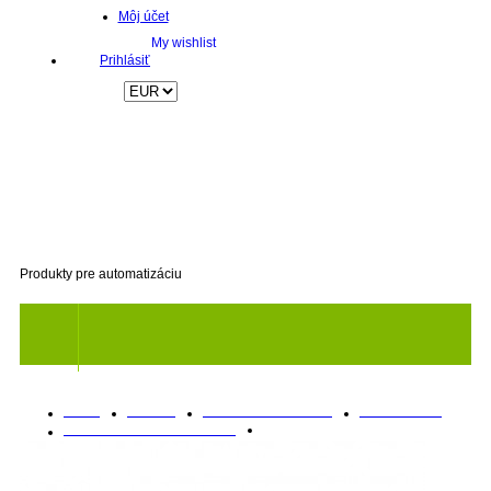
Môj účet
Prihlásiť
Produkty pre automatizáciu
Titulka
Produkty
Priemyselné PC systémy
Základné dosky
PICMG 1.3 Full-Size CPU karty
PICMG 1.3 FS CPU karta PCE-7127