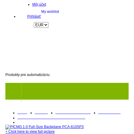
Môj účet
Prihlásiť
Produkty pre automatizáciu
Titulka
Produkty
Priemyselné PC systémy
Základné dosky
Backplane pre PICMG 1.0 Full-Size CPU karty
PICMG 1.0 Full-Size Backplane PCA-6105P3
+
Click here to view full picture