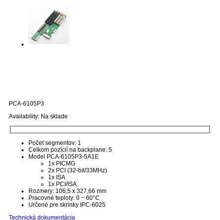
PICMG 1.0 Full-Size Backplane PCA-
6105P3
PCA-6105P3
Availability:
Na sklade
Počet segmentov: 1
Celkom pozícií na backplane: 5
Model PCA-6105P3-5A1E
1x PICMG
2x PCI (32-bit/33MHz)
1x ISA
1x PCI/ISA
Rozmery: 106,5 x 327,66 mm
Pracovné teploty: 0 ~ 60°C
Určené pre skrinky IPC-6025
Technická dokumentácia