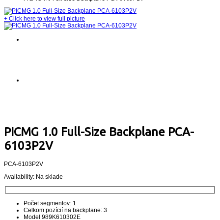
+
Click here to view full picture
PICMG 1.0 Full-Size Backplane PCA-
6103P2V
PCA-6103P2V
Availability:
Na sklade
Počet segmentov: 1
Celkom pozícií na backplane: 3
Model 989K610302E