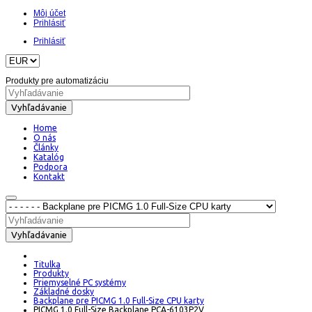
Môj účet
Prihlásiť
Prihlásiť
Produkty pre automatizáciu
Vyhľadávanie
Home
O nás
Články
Katalóg
Podpora
Kontakt
Vyhľadávanie
Titulka
Produkty
Priemyselné PC systémy
Základné dosky
Backplane pre PICMG 1.0 Full-Size CPU karty
PICMG 1.0 Full-Size Backplane PCA-6103P2V