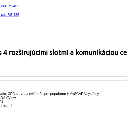
 rozširujúcimi slotmi a komunikáciou c
dače, OPC server a ovládače pre populárne HMI/SCADA systémy
t ADAMView
TU
adresami