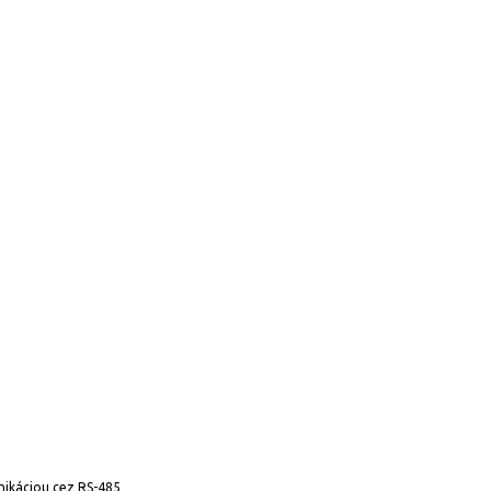
nikáciou cez RS-485