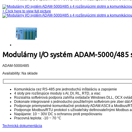
+
Click here to view full picture
Modulárny I/O systém ADAM-5000/485 s 4
ADAM-5000/485
Availability:
Na sklade
Komunikácia cez RS-485 pre jednoduchú inštaláciu a zapojenie
4 sloty pre rozširujúce moduly s AI, DI, RL, RTD, a viac
Rozsiahla softvérová podpora zahŕňa ovládače Windows DLL, OCX ovlá
Dokonale integrované s jednoducho použiteľným softvérom pre zber dá
Podporuje priemyselné komunikačné protokoly ADAM ASCII a Modbus/R
Podporuje Modbus/RTU protokol s užívateľsky definovateľnými Modbus 
Napájanie: 10 ~ 30V DC s ochranou proti prepólovaniu
Pracovná teplota: -10 ~ 70 °C
Technická dokumentácia