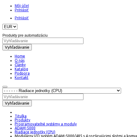
Môj účet
Prihlásiť
Prihlásiť
Produkty pre automatizáciu
Vyhľadávanie
Home
O nás
Články
Katalóg
Podpora
Kontakt
Vyhľadávanie
Titulka
Produkty
Programovateľné systémy a moduly
ADAM-5000
Riadiace jednotky (CPU)
Modulárny I/O systém ADAM-5000/485 s 4 rozširujúcimi slotmi a komu