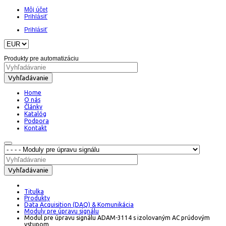
Môj účet
Prihlásiť
Prihlásiť
Produkty pre automatizáciu
Vyhľadávanie
Home
O nás
Články
Katalóg
Podpora
Kontakt
Vyhľadávanie
Titulka
Produkty
Data Acquisition (DAQ) & Komunikácia
Moduly pre úpravu signálu
Modul pre úpravu signálu ADAM-3114 s izolovaným AC prúdovým
vstupom