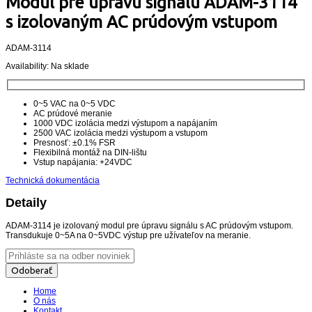
Modul pre úpravu signálu ADAM-3114
s izolovaným AC prúdovým vstupom
ADAM-3114
Availability:
Na sklade
0~5 VAC na 0~5 VDC
AC prúdové meranie
1000 VDC izolácia medzi výstupom a napájaním
2500 VAC izolácia medzi výstupom a vstupom
Presnosť: ±0.1% FSR
Flexibilná montáž na DIN-lištu
Vstup napájania: +24VDC
Technická dokumentácia
Detaily
ADAM-3114 je izolovaný modul pre úpravu signálu s AC prúdovým vstupom.
Transdukuje 0~5A na 0~5VDC výstup pre užívateľov na meranie.
Odoberať
Home
O nás
Kontakt