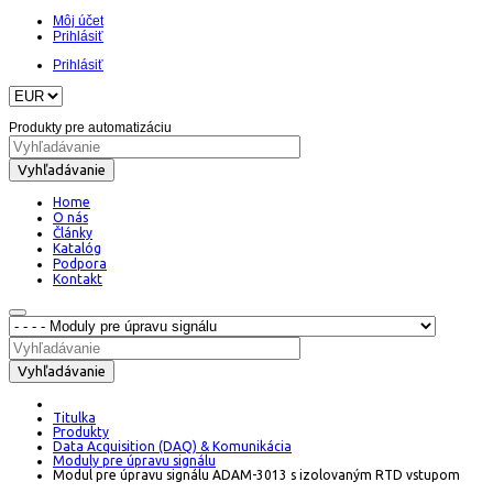
Môj účet
Prihlásiť
Prihlásiť
Produkty pre automatizáciu
Vyhľadávanie
Home
O nás
Články
Katalóg
Podpora
Kontakt
Vyhľadávanie
Titulka
Produkty
Data Acquisition (DAQ) & Komunikácia
Moduly pre úpravu signálu
Modul pre úpravu signálu ADAM-3013 s izolovaným RTD vstupom