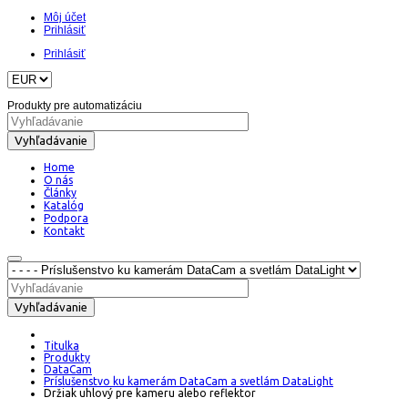
Môj účet
Prihlásiť
Prihlásiť
Produkty pre automatizáciu
Vyhľadávanie
Home
O nás
Články
Katalóg
Podpora
Kontakt
Vyhľadávanie
Titulka
Produkty
DataCam
Príslušenstvo ku kamerám DataCam a svetlám DataLight
Držiak uhlový pre kameru alebo reflektor