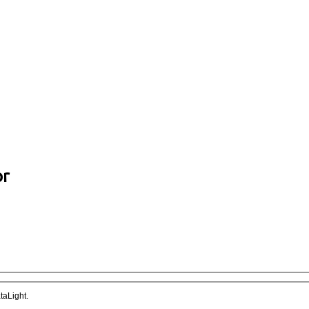
or
taLight.