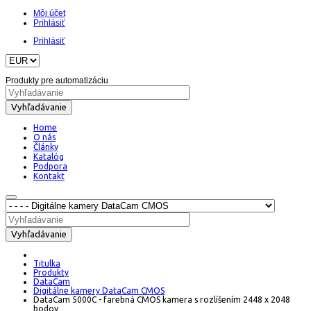
Môj účet
Prihlásiť
Prihlásiť
Produkty pre automatizáciu
Vyhľadávanie
Home
O nás
Články
Katalóg
Podpora
Kontakt
Vyhľadávanie
Titulka
Produkty
DataCam
Digitálne kamery DataCam CMOS
DataCam 5000C - farebná CMOS kamera s rozlíšením 2448 x 2048
bodov