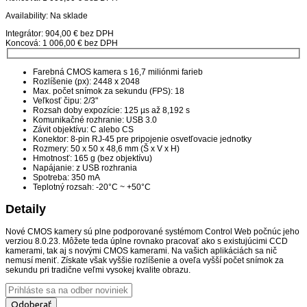
Availability:
Na sklade
Integrátor: 904,00 € bez DPH
Koncová: 1 006,00 € bez DPH
Farebná CMOS kamera s 16,7 miliónmi farieb
Rozlíšenie (px):
2448 x 2048
Max. počet snímok za sekundu (FPS):
18
Veľkosť čipu:
2/3"
Rozsah doby expozície: 125 µs až 8,192 s
Komunikačné rozhranie: USB 3.0
Závit objektívu: C alebo CS
Konektor: 8-pin RJ-45 pre pripojenie osvetľovacie jednotky
Rozmery: 50 x 50 x 48,6 mm (Š x V x H)
Hmotnosť: 165 g (bez objektívu)
Napájanie: z USB rozhrania
Spotreba: 350 mA
Teplotný rozsah: -20°C ~ +50°C
Detaily
Nové CMOS kamery sú plne podporované systémom Control Web počnúc jeho
verziou 8.0.23. Môžete teda úplne rovnako pracovať ako s existujúcimi CCD
kamerami, tak aj s novými CMOS kamerami. Na vašich aplikáciách sa nič
nemusí meniť. Získate však vyššie rozlíšenie a oveľa vyšší počet snímok za
sekundu pri tradične veľmi vysokej kvalite obrazu.
Odoberať