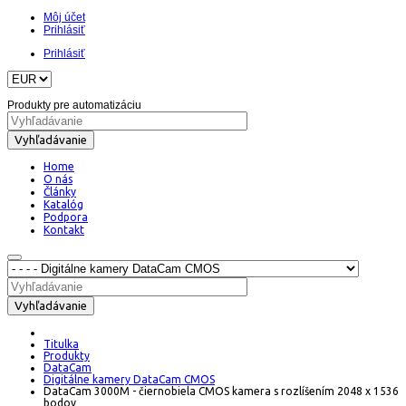
Môj účet
Prihlásiť
Prihlásiť
Produkty pre automatizáciu
Vyhľadávanie
Home
O nás
Články
Katalóg
Podpora
Kontakt
Vyhľadávanie
Titulka
Produkty
DataCam
Digitálne kamery DataCam CMOS
DataCam 3000M - čiernobiela CMOS kamera s rozlíšením 2048 x 1536
bodov