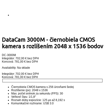
DataCam 3000M - čiernobiela CMOS
kamera s rozlíšením 2048 x 1536 bodov
DC-3000M
Integrátor: 702,00 € bez DPH
Koncová: 781,00 € bez DPH
Availability:
Na sklade
Integrátor: 702,00 € bez DPH
Koncová: 781,00 € bez DPH
Čiernobiela CMOS kamera s 256 úrovňami šedej
Rozlíšenie (px):
2048 x 1536
Max. počet snímok za sekundu (FPS):
30
Veľkosť čipu:
1/1,8"
Rozsah doby expozície: 125 µs až 8,192 s
Komunikačné rozhranie: USB 3.0