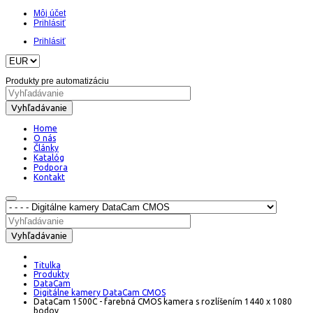
Môj účet
Prihlásiť
Prihlásiť
Produkty pre automatizáciu
Vyhľadávanie
Home
O nás
Články
Katalóg
Podpora
Kontakt
Vyhľadávanie
Titulka
Produkty
DataCam
Digitálne kamery DataCam CMOS
DataCam 1500C - farebná CMOS kamera s rozlíšením 1440 x 1080
bodov