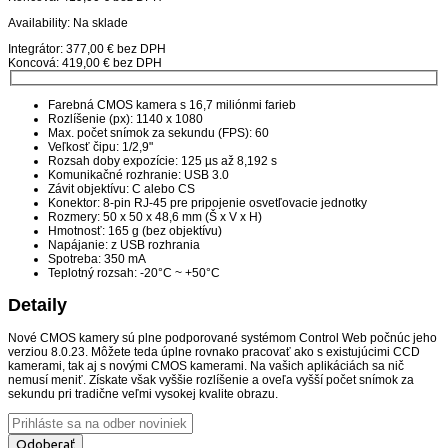
Availability:
Na sklade
Integrátor: 377,00 € bez DPH
Koncová: 419,00 € bez DPH
Farebná CMOS kamera s 16,7 miliónmi farieb
Rozlíšenie (px): 1140 x 1080
Max. počet snímok za sekundu (FPS): 60
Veľkosť čipu: 1/2,9"
Rozsah doby expozície: 125 µs až 8,192 s
Komunikačné rozhranie: USB 3.0
Závit objektívu: C alebo CS
Konektor: 8-pin RJ-45 pre pripojenie osvetľovacie jednotky
Rozmery: 50 x 50 x 48,6 mm (Š x V x H)
Hmotnosť: 165 g (bez objektívu)
Napájanie: z USB rozhrania
Spotreba: 350 mA
Teplotný rozsah: -20°C ~ +50°C
Detaily
Nové CMOS kamery sú plne podporované systémom Control Web počnúc jeho
verziou 8.0.23. Môžete teda úplne rovnako pracovať ako s existujúcimi CCD
kamerami, tak aj s novými CMOS kamerami. Na vašich aplikáciách sa nič
nemusí meniť. Získate však vyššie rozlíšenie a oveľa vyšší počet snímok za
sekundu pri tradične veľmi vysokej kvalite obrazu.
Odoberať