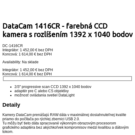
DataCam 1416CR - farebná CCD
kamera s rozlíšením 1392 x 1040 bodov
DC-1416CR
Integrátor: 1 452,00 € bez DPH
Koncová: 1 614,00 € bez DPH
Availability:
Na sklade
Integrátor: 1 452,00 € bez DPH
Koncová: 1 614,00 € bez DPH
2/3" progressive scan CCD 1392 x 1040 bodov
adaptér pre C alebo CS objektívy
možnosť ovládania svetiel DataLight
Detaily
Kamery
DataCam
prenášajú RAW dáta v maximálnej dosiahnuteľnej kvalite
priamo do počítača po rýchlej zbernici USB 2.0.
Tu môžu byť tieto dáta spracované výkonným obrazovým procesorom
grafického adaptéra bez akýchkoľvek kompromisov medzi kvalitou a dátovým
tokom.