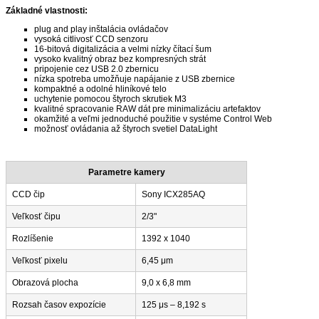
Základné vlastnosti:
plug and play inštalácia ovládačov
vysoká citlivosť CCD senzoru
16-bitová digitalizácia a velmi nízky čítací šum
vysoko kvalitný obraz bez kompresných strát
pripojenie cez USB 2.0 zbernicu
nízka spotreba umožňuje napájanie z USB zbernice
kompaktné a odolné hliníkové telo
uchytenie pomocou štyroch skrutiek M3
kvalitné spracovanie RAW dát pre minimalizáciu artefaktov
okamžité a veľmi jednoduché použitie v systéme Control Web
možnosť ovládania až štyroch svetiel DataLight
Parametre kamery
CCD čip
Sony ICX285AQ
Veľkosť čipu
2/3"
Rozlíšenie
1392 x 1040
Veľkosť pixelu
6,45 μm
Obrazová plocha
9,0 x 6,8 mm
Rozsah časov expozície
125 μs – 8,192 s