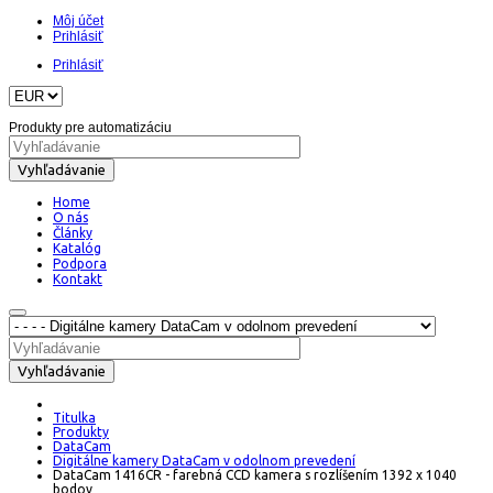
Môj účet
Prihlásiť
Prihlásiť
Produkty pre automatizáciu
Vyhľadávanie
Home
O nás
Články
Katalóg
Podpora
Kontakt
Vyhľadávanie
Titulka
Produkty
DataCam
Digitálne kamery DataCam v odolnom prevedení
DataCam 1416CR - farebná CCD kamera s rozlíšením 1392 x 1040
bodov