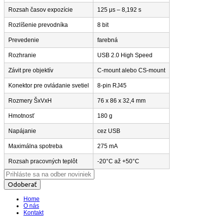
Rozsah časov expozície
125 μs – 8,192 s
Rozlíšenie prevodníka
8 bit
Prevedenie
farebná
Rozhranie
USB 2.0 High Speed
Závit pre objektív
C-mount alebo CS-mount
Konektor pre ovládanie svetiel
8-pin RJ45
Rozmery ŠxVxH
76 x 86 x 32,4 mm
Hmotnosť
180 g
Napájanie
cez USB
Maximálna spotreba
275 mA
Rozsah pracovných teplôt
-20°C až +50°C
Odoberať
Home
O nás
Kontakt