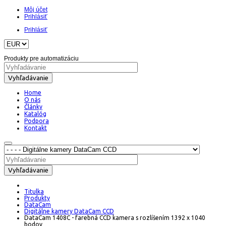
Môj účet
Prihlásiť
Prihlásiť
Produkty pre automatizáciu
Vyhľadávanie
Home
O nás
Články
Katalóg
Podpora
Kontakt
Vyhľadávanie
Titulka
Produkty
DataCam
Digitálne kamery DataCam CCD
DataCam 1408C - farebná CCD kamera s rozlíšením 1392 x 1040
bodov