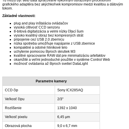
Tu môžu byť tieto dáta spracované výkonným obrazovým procesorom
grafického adaptéra bez akýchkoľvek kompromisov medzi kvalitou a dátovým
tokom.
Základné vlastnosti:
plug and play inštalácia ovládačov
vysoká citlivosť CCD senzoru
8-bitová digitalizácia a velmi nízky čítací šum
vysoko kvalitný obraz bez kompresných strát
pripojenie cez USB 2.0 zbernicu
nízka spotreba umožňuje napájanie z USB zbernice
kompaktné a odolné hliníkové telo
uchytenie pomocou štyroch skrutiek M3
kvalitné spracovanie RAW dát pre minimalizáciu artefaktov
okamžité a veľmi jednoduché použitie v systéme Control Web
možnosť ovládania až štyroch svetiel DataLight
Parametre kamery
CCD čip
Sony ICX285AQ
Veľkosť čipu
2/3"
Rozlíšenie
1392 x 1040
Veľkosť pixelu
6,45 μm
Obrazová plocha
9,0 x 6,7 mm