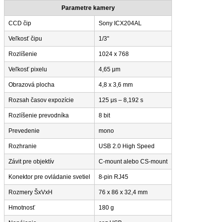
Parametre kamery
CCD čip
Sony ICX204AL
Veľkosť čipu
1/3"
Rozlíšenie
1024 x 768
Veľkosť pixelu
4,65 μm
Obrazová plocha
4,8 x 3,6 mm
Rozsah časov expozície
125 μs – 8,192 s
Rozlíšenie prevodníka
8 bit
Prevedenie
mono
Rozhranie
USB 2.0 High Speed
Závit pre objektív
C-mount alebo CS-mount
Konektor pre ovládanie svetiel
8-pin RJ45
Rozmery ŠxVxH
76 x 86 x 32,4 mm
Hmotnosť
180 g