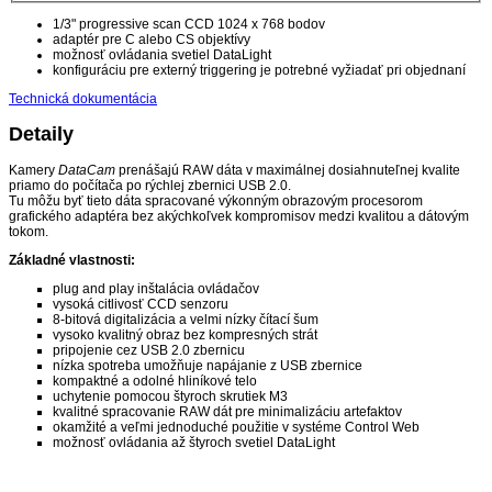
1/3" progressive scan CCD 1024 x 768 bodov
adaptér pre C alebo CS objektívy
možnosť ovládania svetiel DataLight
konfiguráciu pre externý triggering je potrebné vyžiadať pri objednaní
Technická dokumentácia
Detaily
Kamery
DataCam
prenášajú RAW dáta v maximálnej dosiahnuteľnej kvalite
priamo do počítača po rýchlej zbernici USB 2.0.
Tu môžu byť tieto dáta spracované výkonným obrazovým procesorom
grafického adaptéra bez akýchkoľvek kompromisov medzi kvalitou a dátovým
tokom.
Základné vlastnosti:
plug and play inštalácia ovládačov
vysoká citlivosť CCD senzoru
8-bitová digitalizácia a velmi nízky čítací šum
vysoko kvalitný obraz bez kompresných strát
pripojenie cez USB 2.0 zbernicu
nízka spotreba umožňuje napájanie z USB zbernice
kompaktné a odolné hliníkové telo
uchytenie pomocou štyroch skrutiek M3
kvalitné spracovanie RAW dát pre minimalizáciu artefaktov
okamžité a veľmi jednoduché použitie v systéme Control Web
možnosť ovládania až štyroch svetiel DataLight