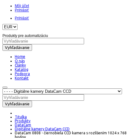
Môj účet
Prihlásiť
Prihlásiť
Produkty pre automatizáciu
Vyhľadávanie
Home
O nás
Články
Katalóg
Podpora
Kontakt
Vyhľadávanie
Titulka
Produkty
DataCam
Digitálne kamery DataCam CCD
DataCam 0808 - čiernobiela CCD kamera s rozlíšením 1024 x 768
bodov