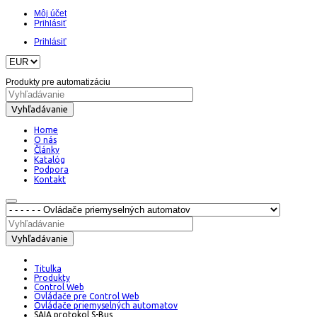
Môj účet
Prihlásiť
Prihlásiť
Produkty pre automatizáciu
Vyhľadávanie
Home
O nás
Články
Katalóg
Podpora
Kontakt
Vyhľadávanie
Titulka
Produkty
Control Web
Ovládače pre Control Web
Ovládače priemyselných automatov
SAIA protokol S-Bus