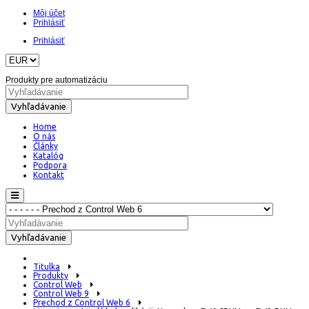
Môj účet
Prihlásiť
Prihlásiť
Produkty pre automatizáciu
Vyhľadávanie
Home
O nás
Články
Katalóg
Podpora
Kontakt
Vyhľadávanie
Titulka
Produkty
Control Web
Control Web 9
Prechod z Control Web 6