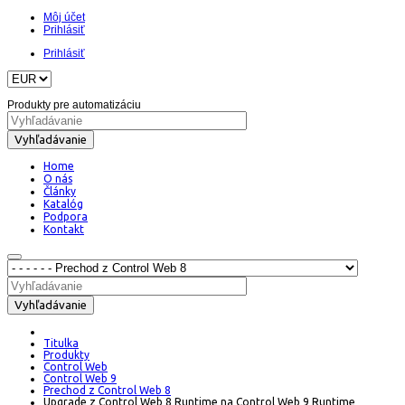
Môj účet
Prihlásiť
Prihlásiť
Produkty pre automatizáciu
Vyhľadávanie
Home
O nás
Články
Katalóg
Podpora
Kontakt
Vyhľadávanie
Titulka
Produkty
Control Web
Control Web 9
Prechod z Control Web 8
Upgrade z Control Web 8 Runtime na Control Web 9 Runtime