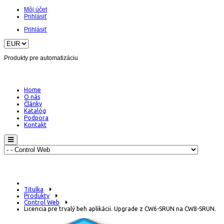
Môj účet
Prihlásiť
Prihlásiť
Produkty pre automatizáciu
Home
O nás
Články
Katalóg
Podpora
Kontakt
Titulka
Produkty
Control Web
Licencia pre trvalý beh aplikácii. Upgrade z CW6-SRUN na CW8-SRUN.