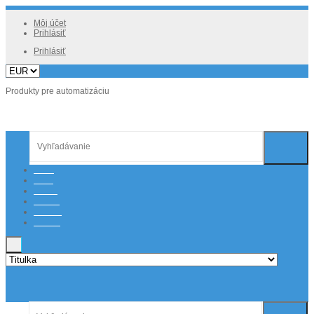
Môj účet
Prihlásiť
Prihlásiť
Produkty pre automatizáciu
Home
O nás
Články
Katalóg
Podpora
Kontakt