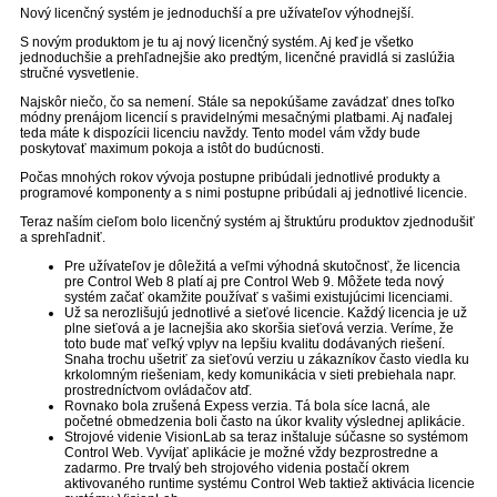
Nový licenčný systém je jednoduchší a pre užívateľov výhodnejší.
S novým produktom je tu aj nový licenčný systém. Aj keď je všetko
jednoduchšie a prehľadnejšie ako predtým, licenčné pravidlá si zaslúžia
stručné vysvetlenie.
Najskôr niečo, čo sa nemení. Stále sa nepokúšame zavádzať dnes toľko
módny prenájom licencií s pravidelnými mesačnými platbami. Aj naďalej
teda máte k dispozícii licenciu navždy. Tento model vám vždy bude
poskytovať maximum pokoja a istôt do budúcnosti.
Počas mnohých rokov vývoja postupne pribúdali jednotlivé produkty a
programové komponenty a s nimi postupne pribúdali aj jednotlivé licencie.
Teraz naším cieľom bolo licenčný systém aj štruktúru produktov zjednodušiť
a sprehľadniť.
Pre užívateľov je dôležitá a veľmi výhodná skutočnosť, že licencia
pre Control Web 8 platí aj pre Control Web 9. Môžete teda nový
systém začať okamžite používať s vašimi existujúcimi licenciami.
Už sa nerozlišujú jednotlivé a sieťové licencie. Každý licencia je už
plne sieťová a je lacnejšia ako skoršia sieťová verzia. Veríme, že
toto bude mať veľký vplyv na lepšiu kvalitu dodávaných riešení.
Snaha trochu ušetriť za sieťovú verziu u zákazníkov často viedla ku
krkolomným riešeniam, kedy komunikácia v sieti prebiehala napr.
prostredníctvom ovládačov atď.
Rovnako bola zrušená Expess verzia. Tá bola síce lacná, ale
početné obmedzenia boli často na úkor kvality výslednej aplikácie.
Strojové videnie VisionLab sa teraz inštaluje súčasne so systémom
Control Web. Vyvíjať aplikácie je možné vždy bezprostredne a
zadarmo. Pre trvalý beh strojového videnia postačí okrem
aktivovaného runtime systému Control Web taktiež aktivácia licencie