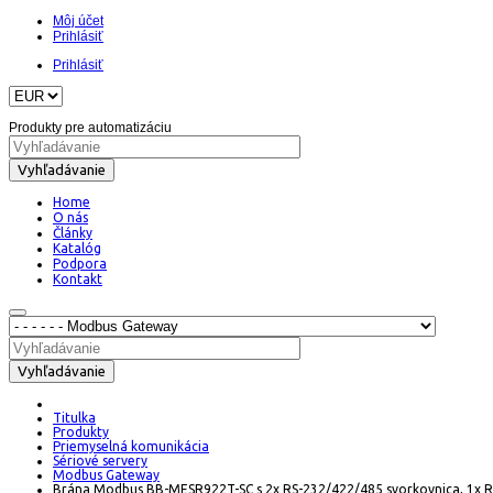
Môj účet
Prihlásiť
Prihlásiť
Produkty pre automatizáciu
Vyhľadávanie
Home
O nás
Články
Katalóg
Podpora
Kontakt
Vyhľadávanie
Titulka
Produkty
Priemyselná komunikácia
Sériové servery
Modbus Gateway
Brána Modbus BB-MESR922T-SC s 2x RS-232/422/485 svorkovnica, 1x RJ4