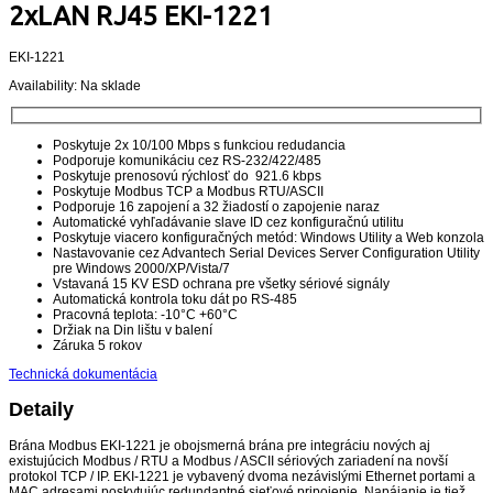
2xLAN RJ45 EKI-1221
EKI-1221
Availability:
Na sklade
Poskytuje 2x 10/100 Mbps s funkciou redudancia
Podporuje komunikáciu cez RS-232/422/485
Poskytuje prenosovú rýchlosť do 921.6 kbps
Poskytuje Modbus TCP a Modbus RTU/ASCII
Podporuje 16 zapojení a 32 žiadostí o zapojenie naraz
Automatické vyhľadávanie slave ID cez konfiguračnú utilitu
Poskytuje viacero konfiguračných metód: Windows Utility a Web konzola
Nastavovanie cez Advantech Serial Devices Server Configuration Utility
pre Windows 2000/XP/Vista/7
Vstavaná 15 KV ESD ochrana pre všetky sériové signály
Automatická kontrola toku dát po RS-485
Pracovná teplota: -10°C +60°C
Držiak na Din lištu v balení
Záruka 5 rokov
Technická dokumentácia
Detaily
Brána Modbus EKI-1221 je obojsmerná brána pre integráciu nových aj
existujúcich Modbus / RTU a Modbus / ASCII sériových zariadení na novší
protokol TCP / IP. EKI-1221 je vybavený dvoma nezávislými Ethernet portami a
MAC adresami poskytujúc redundantné sieťové pripojenie. Napájanie je tiež