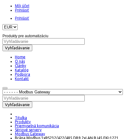
Môj účet
Prihlásiť
Prihlásiť
Produkty pre automatizáciu
Vyhľadávanie
Home
O nás
Články
Katalóg
Podpora
Kontakt
Vyhľadávanie
Titulka
Produkty
Priemyselná komunikácia
Sériové servery
Modbus Gateway
Brána Modbus 1xRS232/422/485 DB9 2xLAN RJ45 EKI-1221