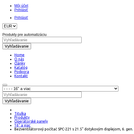
Môj účet
Prihlásiť
Prihlásiť
Produkty pre automatizáciu
Vyhľadávanie
Home
O nás
Články
Katalóg
Podpora
Kontakt
Vyhľadávanie
Titulka
Produkty
Operátorské panely
16" a viac
Bezventilátorový počítač SPC-221 s 21.5" dotykovým displejom, 6. gen