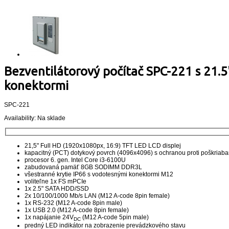
Bezventilátorový počítač SPC-221 s 21.5
konektormi
SPC-221
Availability:
Na sklade
21,5" Full HD (1920x1080px, 16:9) TFT LED LCD displej
kapacitný (PCT) dotykový povrch (4096x4096) s ochranou proti poškriaba
procesor 6. gen. Intel Core i3-6100U
zabudovaná pamäť 8GB SODIMM DDR3L
všestranné krytie IP66 s vodotesnými konektormi M12
voliteľne 1x FS mPCIe
1x 2.5" SATA HDD/SSD
2x 10/100/1000 Mb/s LAN (M12 A-code 8pin female)
1x RS-232 (M12 A-code 8pin male)
1x USB 2.0 (M12 A-code 8pin female)
1x napájanie 24V
(M12 A-code 5pin male)
DC
predný LED indikátor na zobrazenie prevádzkového stavu