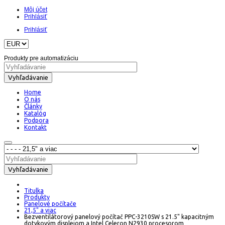
Môj účet
Prihlásiť
Prihlásiť
Produkty pre automatizáciu
Vyhľadávanie
Home
O nás
Články
Katalóg
Podpora
Kontakt
Vyhľadávanie
Titulka
Produkty
Panelové počítače
21,5" a viac
Bezventilátorový panelový počítač PPC-3210SW s 21.5" kapacitným
dotykovým displejom a Intel Celeron N2930 procesorom