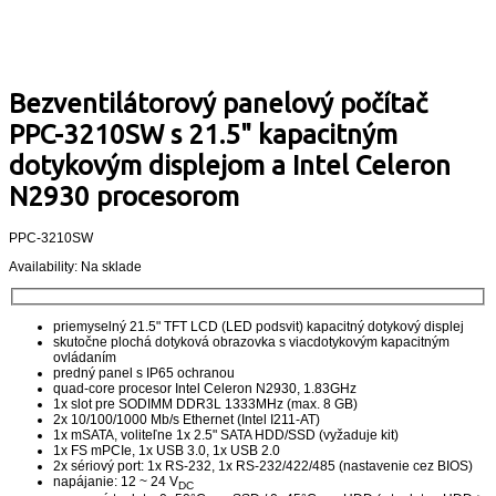
Bezventilátorový panelový počítač
PPC-3210SW s 21.5" kapacitným
dotykovým displejom a Intel Celeron
N2930 procesorom
PPC-3210SW
Availability:
Na sklade
priemyselný 21.5" TFT LCD (LED podsvit) kapacitný dotykový displej
skutočne plochá dotyková obrazovka s viacdotykovým kapacitným
ovládaním
predný panel s IP65 ochranou
quad-core procesor Intel Celeron N2930, 1.83GHz
1x slot pre SODIMM DDR3L 1333MHz (max. 8 GB)
2x 10/100/1000 Mb/s Ethernet (Intel I211-AT)
1x mSATA, voliteľne 1x 2.5" SATA HDD/SSD (vyžaduje kit)
1x FS mPCIe, 1x USB 3.0, 1x USB 2.0
2x sériový port: 1x RS-232, 1x RS-232/422/485 (nastavenie cez BIOS)
napájanie: 12 ~ 24 V
DC