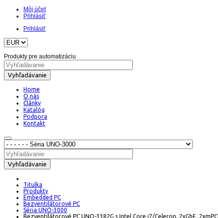
Môj účet
Prihlásiť
Prihlásiť
Produkty pre automatizáciu
Vyhľadávanie
Home
O nás
Články
Katalóg
Podpora
Kontakt
Vyhľadávanie
Titulka
Produkty
Embedded PC
Bezventilátorové PC
Séria UNO-3000
Bezventilátorové PC UNO-3382G s Intel Core i7/Celeron, 2xGbE, 2xmP