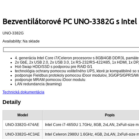
Bezventilátorové PC UNO-3382G s Intel
UNO-3382G
Availability:
Na sklade
4. generácia Intel Core i7/Celeron procesorov s 8GB/4GB DDR3L pamäte
2x GbE, 2x USB 2.0, 2x USB 3.0, 1x RS-232/RS-422/485, 1x HDMI, 1x DP, 2
Hot-Swap HDD/SSD s podporou pre RAID 0/1
technológia ochrany pomocou voliteľného UPS, ktoré je kompatibilné so 
podporuje Fieldbus protokoly pomocou iDoor modulov, 3G/GPS/GPRS/Wi
podporuje MRAM pomocou iDoor modulu
LAN redundancia (teaming)
Technická dokumentácia
Detaily
Model
Popis
UNO-3382G-474AE
Intel Core i7-4650U 1.7GHz, 8GB, 2xLAN, 2xFull-size
UNO-3382G-4C3AE
Intel Celeron 2980U 1.6GHz, 4GB, 2xLAN, 2xFull-size