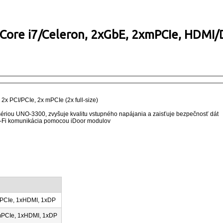
 Core i7/Celeron, 2xGbE, 2xmPCIe, HDMI/
x PCI/PCIe, 2x mPCIe (2x full-size)
sériou UNO-3300, zvyšuje kvalitu vstupného napájania a zaisťuje bezpečnosť dát
-Fi komunikácia pomocou iDoor modulov
 mPCIe, 1xHDMI, 1xDP
 mPCIe, 1xHDMI, 1xDP