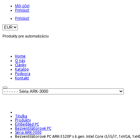
Môj účet
Prihlásiť
Prihlásiť
Produkty pre automatizáciu
Home
O nás
Články
Katalóg
Podpora
Kontakt
Titulka
Produkty
Embedded PC
Bezventilátorové PC
Séria ARK-3000
Bezventilátorové PC ARK-3520P s 6.gen. Intel Core i3/i5/i7, 1xVGA, 1xH