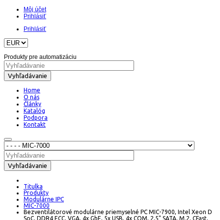
Môj účet
Prihlásiť
Prihlásiť
Produkty pre automatizáciu
Vyhľadávanie
Home
O nás
Články
Katalóg
Podpora
Kontakt
Vyhľadávanie
Titulka
Produkty
Modulárne IPC
MIC-7000
Bezventilátorové modulárne priemyselné PC MIC-7900, Intel Xeon D
SoC, DDR4 ECC, VGA, 4x GbE, 5x USB, 4x COM, 2,5" SATA, M.2, CFast,