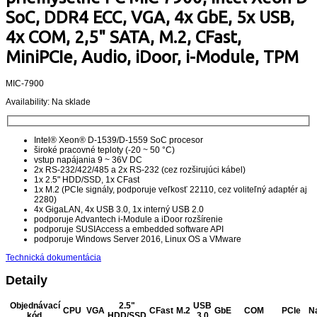
SoC, DDR4 ECC, VGA, 4x GbE, 5x USB,
4x COM, 2,5" SATA, M.2, CFast,
MiniPCIe, Audio, iDoor, i-Module, TPM
MIC-7900
Availability:
Na sklade
Intel® Xeon® D-1539/D-1559 SoC procesor
široké pracovné teploty (-20 ~ 50 °C)
vstup napájania 9 ~ 36V DC
2x RS-232/422/485 a 2x RS-232 (cez rozširujúci kábel)
1x 2.5" HDD/SSD, 1x CFast
1x M.2 (PCIe signály, podporuje veľkosť 22110, cez voliteľný adaptér aj
2280)
4x GigaLAN, 4x USB 3.0, 1x interný USB 2.0
podporuje Advantech i-Module a iDoor rozšírenie
podporuje SUSIAccess a embedded software API
podporuje Windows Server 2016, Linux OS a VMware
Technická dokumentácia
Detaily
Objednávací
2.5"
USB
CPU
VGA
CFast
M.2
GbE
COM
PCIe
N
kód
HDD/SSD
3.0