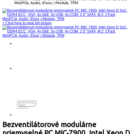
MiniPCIe, Audio, iDoor, i-Module, TPM
+
Click here to view full picture
Bezventilátorové modulárne
priemyselné PC MIC-7900, Intel Xeon D