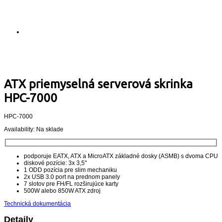
ATX priemyselná serverová skrinka
HPC-7000
HPC-7000
Availability:
Na sklade
podporuje EATX, ATX a MicroATX základné dosky (ASMB) s dvoma CPU
diskové pozície: 3x 3,5"
1 ODD pozícia pre slim mechaniku
2x USB 3.0 port na prednom panely
7 slotov pre FH/FL rozširujúce karty
500W alebo 850W ATX zdroj
Technická dokumentácia
Detaily