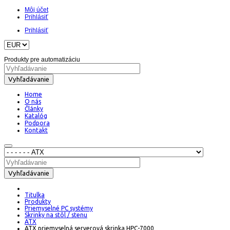
Môj účet
Prihlásiť
Prihlásiť
Produkty pre automatizáciu
Vyhľadávanie
Home
O nás
Články
Katalóg
Podpora
Kontakt
Vyhľadávanie
Titulka
Produkty
Priemyselné PC systémy
Skrinky na stôl / stenu
ATX
ATX priemyselná serverová skrinka HPC-7000