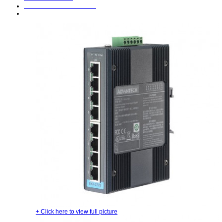
Nemanaž. priemyselné switche
8-portový gigabitový priemyselný switch EKI-2728
+
Click here to view full picture