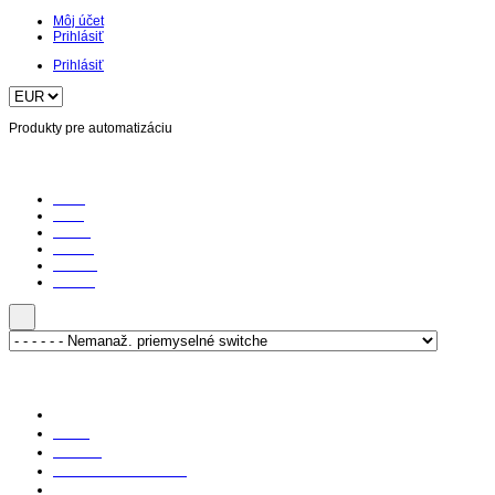
Môj účet
Prihlásiť
Prihlásiť
Produkty pre automatizáciu
Home
O nás
Články
Katalóg
Podpora
Kontakt
Titulka
Produkty
Priemyselná komunikácia
Priemyselný ethernet