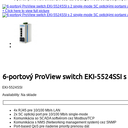
+
Click here to view full picture
6-portový ProView switch EKI-5524SSI s
EKI-5524SSI
Availability:
Na sklade
4x RJ45 pre 10/100 Mb/s LAN
2x SC optický port pre 10/100 Mb/s single-mode
Komunikácia so SCADA softvérom cez Modbus/TCP
Komunikácia s NMS (Networking management system) cez SNMP
Port-based QoS pre riadenie priority prenosu dát