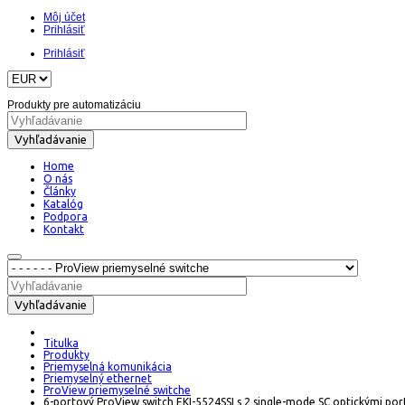
Môj účet
Prihlásiť
Prihlásiť
Produkty pre automatizáciu
Vyhľadávanie
Home
O nás
Články
Katalóg
Podpora
Kontakt
Vyhľadávanie
Titulka
Produkty
Priemyselná komunikácia
Priemyselný ethernet
ProView priemyselné switche
6-portový ProView switch EKI-5524SSI s 2 single-mode SC optickými po