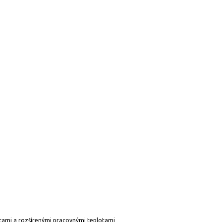
rtami a rozšírenými pracovnými teplotami