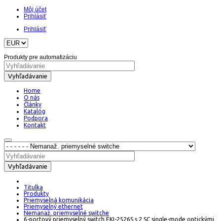
Môj účet
Prihlásiť
Prihlásiť
Produkty pre automatizáciu
Vyhľadávanie
Home
O nás
Články
Katalóg
Podpora
Kontakt
Vyhľadávanie
Titulka
Produkty
Priemyselná komunikácia
Priemyselný ethernet
Nemanaž. priemyselné switche
6-portový priemyselný switch EKI-2526S s 2 SC single-mode optickými