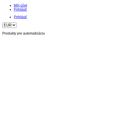
Môj účet
Prihlásiť
Prihlásiť
Produkty pre automatizáciu
Home
O nás
Články
Katalóg
Podpora
Kontakt
Titulka
Produkty
Priemyselná komunikácia
Priemyselný ethernet