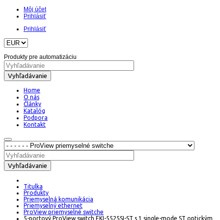
Môj účet
Prihlásiť
Prihlásiť
Produkty pre automatizáciu
Vyhľadávanie
Home
O nás
Články
Katalóg
Podpora
Kontakt
Vyhľadávanie
Titulka
Produkty
Priemyselná komunikácia
Priemyselný ethernet
ProView priemyselné switche
5-portový ProView switch EKI-5525SI-ST s 1 single-mode ST optickým