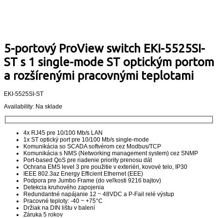
5-portový ProView switch EKI-5525SI-
ST s 1 single-mode ST optickým portom
a rozšírenými pracovnými teplotami
EKI-5525SI-ST
Availability:
Na sklade
4x RJ45 pre 10/100 Mb/s LAN
1x ST optický port pre 10/100 Mb/s single-mode
Komunikácia so SCADA softvérom cez Modbus/TCP
Komunikácia s NMS (Networking management system) cez SNMP
Port-based QoS pre riadenie priority prenosu dát
Ochrana EMS level 3 pre použitie v exteriéri, kovové telo, IP30
IEEE 802.3az Energy Efficient Ethernet (EEE)
Podpora pre Jumbo Frame (do veľkosti 9216 bajtov)
Detekcia kruhového zapojenia
Redundantné napájanie 12 ~ 48VDC a P-Fail relé výstup
Pracovné teploty: -40 ~ +75°C
Držiak na DIN lištu v balení
Záruka 5 rokov