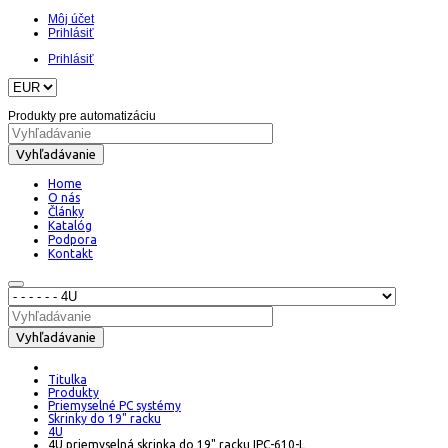
Môj účet
Prihlásiť
Prihlásiť
Produkty pre automatizáciu
Vyhľadávanie
Home
O nás
Články
Katalóg
Podpora
Kontakt
Vyhľadávanie
Titulka
Produkty
Priemyselné PC systémy
Skrinky do 19" racku
4U
4U priemyselná skrinka do 19" racku IPC-610-L