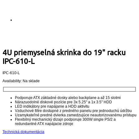
4U priemyselná skrinka do 19" racku
IPC-610-L
IPC-610-L
Availability:
Na sklade
Podporuje ATX základné dosky alebo backplane a až 15 slotmi
Nárazuodolné diskové pozície pre 3x 5.25" a 1x 3.5" HDD
LED indikátory pre napájanie a HDD aktivitu
Vzduchové filtre dostupné z predného panelu pre jednoduchú údržbu
Uzamykateľné predné dvierka zamedzujúce neautorizovanému prístupu
Flexibilný mechanický dizajn podporuje 300W single PS/2 a
redundantné ATX napájacie zdroje
Technická dokumentácia