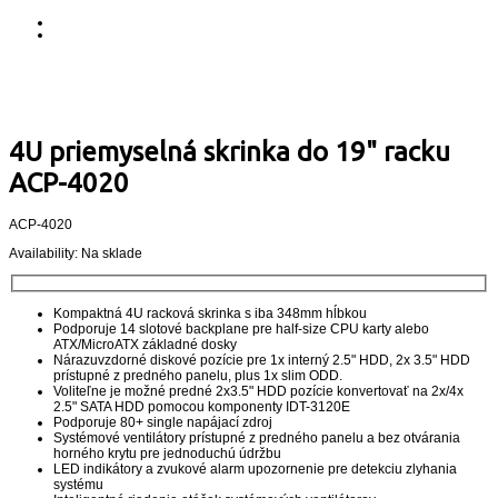
4U priemyselná skrinka do 19" racku
ACP-4020
ACP-4020
Availability:
Na sklade
Kompaktná 4U racková skrinka s iba 348mm hĺbkou
Podporuje 14 slotové backplane pre half-size CPU karty alebo
ATX/MicroATX základné dosky
Nárazuvzdorné diskové pozície pre 1x interný 2.5" HDD, 2x 3.5" HDD
prístupné z predného panelu, plus 1x slim ODD.
Voliteľne je možné predné 2x3.5" HDD pozície konvertovať na 2x/4x
2.5" SATA HDD pomocou komponenty IDT-3120E
Podporuje 80+ single napájací zdroj
Systémové ventilátory prístupné z predného panelu a bez otvárania
horného krytu pre jednoduchú údržbu
LED indikátory a zvukové alarm upozornenie pre detekciu zlyhania
systému