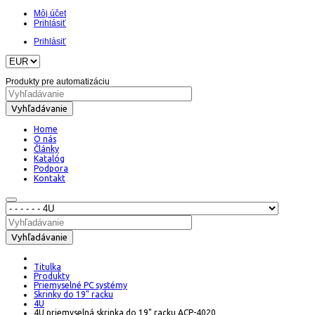
Môj účet
Prihlásiť
Prihlásiť
Produkty pre automatizáciu
Vyhľadávanie
Home
O nás
Články
Katalóg
Podpora
Kontakt
Vyhľadávanie
Titulka
Produkty
Priemyselné PC systémy
Skrinky do 19" racku
4U
4U priemyselná skrinka do 19" racku ACP-4020