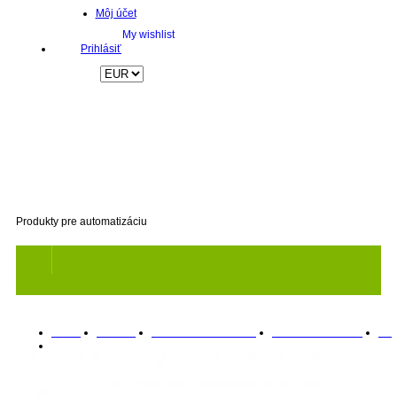
Môj účet
Prihlásiť
Produkty pre automatizáciu
Titulka
Produkty
Priemyselné PC systémy
Skrinky do 19" racku
3U
3U priemyselná skrinka do 19" racku HPC-7320