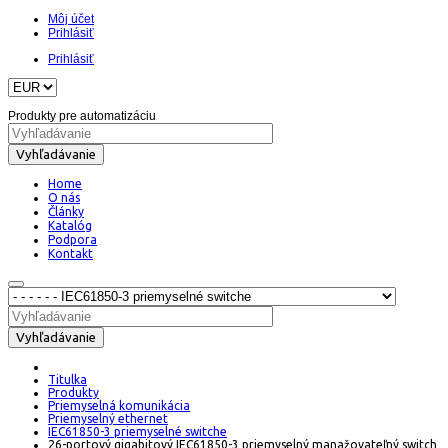
Môj účet
Prihlásiť
Prihlásiť
Produkty pre automatizáciu
Vyhľadávanie
Home
O nás
Články
Katalóg
Podpora
Kontakt
Vyhľadávanie
Titulka
Produkty
Priemyselná komunikácia
Priemyselný ethernet
IEC61850-3 priemyselné switche
26-portový gigabitový IEC61850-3 priemyselný manažovateľný switch