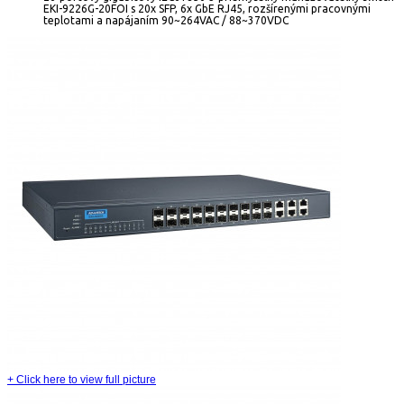
EKI-9226G-20FOI s 20x SFP, 6x GbE RJ45, rozšírenými pracovnými
teplotami a napájaním 90~264VAC / 88~370VDC
+
Click here to view full picture