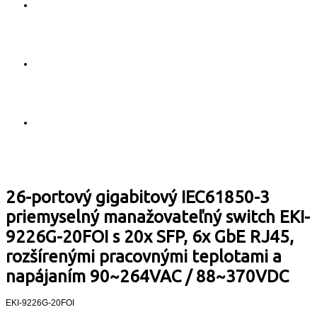
26-portový gigabitový IEC61850-3
priemyselný manažovateľný switch EKI-
9226G-20FOI s 20x SFP, 6x GbE RJ45,
rozšírenými pracovnými teplotami a
napájaním 90~264VAC / 88~370VDC
EKI-9226G-20FOI