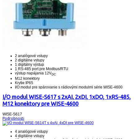
2 analógové vstupy
2 digitálne vstupy
1 digitálny výstup
1 RS-485 port pre Modbus/RTU
výstup napájania 12V
DC
M12 konektory
Krytie IP65
I/O modul pre spárovanie s rádiovými modulmi série WISE-4600
I/O modul WISE-S617 s 2xAI, 2xDI, 1xDO, 1xRS-485,
M12 konektory pre WISE-4600
WISE-S617
Podrobnosti
4 analógové vstupy
4 digitálne vstupy