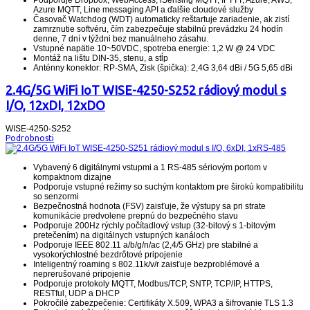
Azure MQTT, Line messaging API a ďalšie cloudové služby
Časovač Watchdog (WDT) automaticky reštartuje zariadenie, ak zistí
zamrznutie softvéru, čím zabezpečuje stabilnú prevádzku 24 hodín
denne, 7 dní v týždni bez manuálneho zásahu.
Vstupné napätie 10~50VDC, spotreba energie: 1,2 W @ 24 VDC
Montáž na lištu DIN-35, stenu, a stĺp
Anténny konektor: RP-SMA, Zisk (špička): 2,4G 3,64 dBi / 5G 5,65 dBi
2.4G/5G WiFi IoT WISE-4250-S252 rádiový modul s
I/O, 12xDI, 12xDO
WISE-4250-S252
Podrobnosti
Vybavený 6 digitálnymi vstupmi a 1 RS-485 sériovým portom v
kompaktnom dizajne
Podporuje vstupné režimy so suchým kontaktom pre širokú kompatibilitu
so senzormi
Bezpečnostná hodnota (FSV) zaisťuje, že výstupy sa pri strate
komunikácie predvolene prepnú do bezpečného stavu
Podporuje 200Hz rýchly počítadlový vstup (32-bitový s 1-bitovým
pretečením) na digitálnych vstupných kanáloch
Podporuje IEEE 802.11 a/b/g/n/ac (2,4/5 GHz) pre stabilné a
vysokorýchlostné bezdrôtové pripojenie
Inteligentný roaming s 802.11k/v/r zaisťuje bezproblémové a
neprerušované pripojenie
Podporuje protokoly MQTT, Modbus/TCP, SNTP, TCP/IP, HTTPS,
RESTful, UDP a DHCP
Pokročilé zabezpečenie: Certifikáty X.509, WPA3 a šifrovanie TLS 1.3