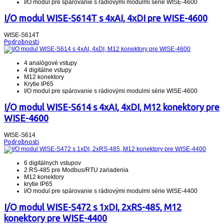
I/O modul pre spárovanie s rádiovými modulmi série WISE-4600
I/O modul WISE-S614T s 4xAI, 4xDI pre WISE-4600
WISE-S614T
Podrobnosti
4 analógové vstupy
4 digitálne vstupy
M12 konektory
Krytie IP65
I/O modul pre spárovanie s rádiovými modulmi série WISE-4600
I/O modul WISE-S614 s 4xAI, 4xDI, M12 konektory pre
WISE-4600
WISE-S614
Podrobnosti
6 digitálnych vstupov
2 RS-485 pre Modbus/RTU zariadenia
M12 konektory
krytie IP65
I/O modul pre spárovanie s rádiovými modulmi série WISE-4400
I/O modul WISE-S472 s 1xDI, 2xRS-485, M12
konektory pre WISE-4400