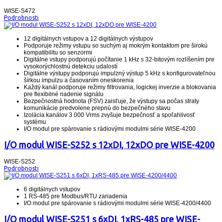
WISE-S472
Podrobnosti
12 digitálnych vstupov a 12 digitálnych výstupov
Podporuje režimy vstupu so suchým aj mokrým kontaktom pre širokú
kompatibilitu so senzormi
Digitálne vstupy podporujú počítanie 1 kHz s 32-bitovým rozlíšením pre
vysokorýchlostnú detekciu udalostí
Digitálne výstupy podporujú impulzný výstup 5 kHz s konfigurovateľnou
šírkou impulzu a časovaním oneskorenia
Každý kanál podporuje režimy filtrovania, logickej inverzie a blokovania
pre flexibilné riadenie signálu
Bezpečnostná hodnota (FSV) zaisťuje, že výstupy sa počas straty
komunikácie predvolene prepnú do bezpečného stavu
Izolácia kanálov 3 000 Vrms zvyšuje bezpečnosť a spoľahlivosť
systému
I/O modul pre spárovanie s rádiovými modulmi série WISE-4200
I/O modul WISE-S252 s 12xDI, 12xDO pre WISE-4200
WISE-S252
Podrobnosti
6 digitálnych vstupov
1 RS-485 pre Modbus/RTU zariadenia
I/O modul pre spárovanie s rádiovými modulmi série WISE-4200/4400
I/O modul WISE-S251 s 6xDI, 1xRS-485 pre WISE-