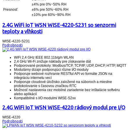
±4% pre 0%~50% RH
Presnosť
±6% pre 50%~60% RH
±10% pre 60%~90% RH
2.4G WiFi IoT WSN WISE-4220-S231 so senzormi
teploty a vlhkosti
WISE-4220-S231
Podrobnosti
WiFi 2,4 GHz IEEE 802.11b/g/n WLAN
2,4 GHz Wi-Fi znižuje náklady pre získavanie dát
Podporované protokoly: Modbus/TCP, TCP/IP, UDP, DHCP, HTTP, MQTT
Modulárny dizajn podporujúci rôzne I/O moduly
Podporuje webové rozhranie RESTful API vo formáte JSON na
integráciu internetu vecí
Podporuje cloudové úložisko založené na súboroch a miestne
protokolovanie s časovou značkou RTC
Možnosť nastavenia cez mobilné zariadenie bez inštalácie softvéru
alebo aplikácií
Kompatibilné s I/O modulmi WISE-S2xx
2.4G WiFi IoT WSN WISE-4220 rádiový modul pre I/O
WISE-4220
Podrobnosti