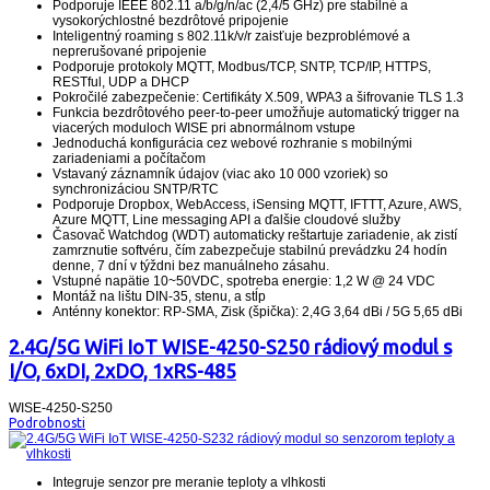
Podporuje IEEE 802.11 a/b/g/n/ac (2,4/5 GHz) pre stabilné a
vysokorýchlostné bezdrôtové pripojenie
Inteligentný roaming s 802.11k/v/r zaisťuje bezproblémové a
neprerušované pripojenie
Podporuje protokoly MQTT, Modbus/TCP, SNTP, TCP/IP, HTTPS,
RESTful, UDP a DHCP
Pokročilé zabezpečenie: Certifikáty X.509, WPA3 a šifrovanie TLS 1.3
Funkcia bezdrôtového peer-to-peer umožňuje automatický trigger na
viacerých moduloch WISE pri abnormálnom vstupe
Jednoduchá konfigurácia cez webové rozhranie s mobilnými
zariadeniami a počítačom
Vstavaný záznamník údajov (viac ako 10 000 vzoriek) so
synchronizáciou SNTP/RTC
Podporuje Dropbox, WebAccess, iSensing MQTT, IFTTT, Azure, AWS,
Azure MQTT, Line messaging API a ďalšie cloudové služby
Časovač Watchdog (WDT) automaticky reštartuje zariadenie, ak zistí
zamrznutie softvéru, čím zabezpečuje stabilnú prevádzku 24 hodín
denne, 7 dní v týždni bez manuálneho zásahu.
Vstupné napätie 10~50VDC, spotreba energie: 1,2 W @ 24 VDC
Montáž na lištu DIN-35, stenu, a stĺp
Anténny konektor: RP-SMA, Zisk (špička): 2,4G 3,64 dBi / 5G 5,65 dBi
2.4G/5G WiFi IoT WISE-4250-S250 rádiový modul s
I/O, 6xDI, 2xDO, 1xRS-485
WISE-4250-S250
Podrobnosti
Integruje senzor pre meranie teploty a vlhkosti