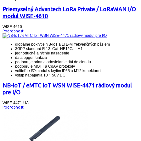
Priemyselný Advantech LoRa Private / LoRaWAN I/O
modul WISE-4610
WISE-4610
Podrobnosti
globálne pokrytie NB-IoT a LTE-M frekvenčných pásiem
3GPP štandard R.13, Cat. NB1/ Cat. M1
jednoduché a rýchle nasadenie
datalogger funkcia
podporuje priame odosielanie dát do cloudu
podporuje MQTT a CoAP protokoly
voliteľne I/O modul s krytím IP65 a M12 konektormi
vstup napájania 10 ~ 50V DC
NB-IoT / eMTC IoT WSN WISE-4471 rádiový modul
pre I/O
WISE-4471-UA
Podrobnosti