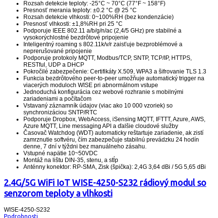
Rozsah detekcie teploty: -25°C ~ 70°C (77°F ~ 158°F)
Presnosť merania teploty: ±0.2 °C @ 25 °C
Rozsah detekcie vlhkosti: 0~100%RH (bez kondenzácie)
Presnosť vlhkosti: ±1,8%RH pri 25 °C
Podporuje IEEE 802.11 a/b/g/n/ac (2,4/5 GHz) pre stabilné a
vysokorýchlostné bezdrôtové pripojenie
Inteligentný roaming s 802.11k/v/r zaisťuje bezproblémové a
neprerušované pripojenie
Podporuje protokoly MQTT, Modbus/TCP, SNTP, TCP/IP, HTTPS,
RESTful, UDP a DHCP
Pokročilé zabezpečenie: Certifikáty X.509, WPA3 a šifrovanie TLS 1.3
Funkcia bezdrôtového peer-to-peer umožňuje automatický trigger na
viacerých moduloch WISE pri abnormálnom vstupe
Jednoduchá konfigurácia cez webové rozhranie s mobilnými
zariadeniami a počítačom
Vstavaný záznamník údajov (viac ako 10 000 vzoriek) so
synchronizáciou SNTP/RTC
Podporuje Dropbox, WebAccess, iSensing MQTT, IFTTT, Azure, AWS,
Azure MQTT, Line messaging API a ďalšie cloudové služby
Časovač Watchdog (WDT) automaticky reštartuje zariadenie, ak zistí
zamrznutie softvéru, čím zabezpečuje stabilnú prevádzku 24 hodín
denne, 7 dní v týždni bez manuálneho zásahu.
Vstupné napätie 10~50VDC
Montáž na lištu DIN-35, stenu, a stĺp
Anténny konektor: RP-SMA, Zisk (špička): 2,4G 3,64 dBi / 5G 5,65 dBi
2.4G/5G WiFi IoT WISE-4250-S232 rádiový modul so
senzorom teploty a vlhkosti
WISE-4250-S232
Podrobnosti