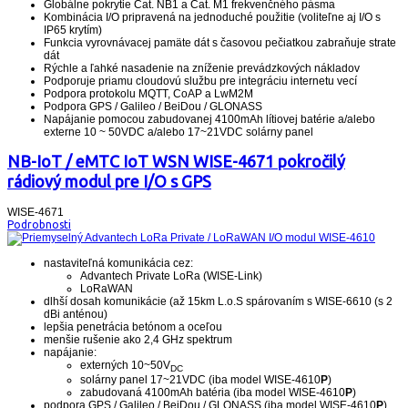
Globálne pokrytie Cat. NB1 a Cat. M1 frekvenčného pásma
Kombinácia I/O pripravená na jednoduché použitie (voliteľne aj I/O s
IP65 krytím)
Funkcia vyrovnávacej pamäte dát s časovou pečiatkou zabraňuje strate
dát
Rýchle a ľahké nasadenie na zníženie prevádzkových nákladov
Podporuje priamu cloudovú službu pre integráciu internetu vecí
Podpora protokolu MQTT, CoAP a LwM2M
Podpora GPS / Galileo / BeiDou / GLONASS
Napájanie pomocou zabudovanej 4100mAh lítiovej batérie a/alebo
externe 10 ~ 50VDC a/alebo 17~21VDC solárny panel
NB-IoT / eMTC IoT WSN WISE-4671 pokročilý
rádiový modul pre I/O s GPS
WISE-4671
Podrobnosti
nastaviteľná komunikácia cez:
Advantech Private LoRa (WISE-Link)
LoRaWAN
dlhší dosah komunikácie (až 15km L.o.S spárovaním s WISE-6610 (s 2
dBi anténou)
lepšia penetrácia betónom a oceľou
menšie rušenie ako 2,4 GHz spektrum
napájanie:
externých 10~50V
DC
solárny panel 17~21VDC (iba model WISE-4610
P
)
zabudovaná 4100mAh batéria (iba model WISE-4610
P
)
podpora GPS / Galileo / BeiDou / GLONASS (iba model WISE-4610
P
)