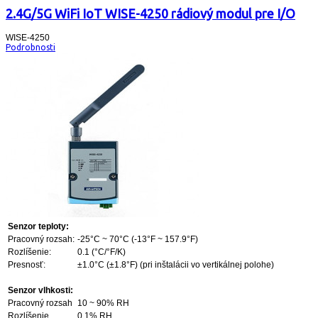
2.4G/5G WiFi IoT WISE-4250 rádiový modul pre I/O
WISE-4250
Podrobnosti
Senzor teploty:
Pracovný rozsah:
-25°C ~ 70°C (-13°F ~ 157.9°F)
Rozlíšenie:
0.1 (°C/°F/K)
Presnosť:
±1.0°C (±1.8°F) (pri inštalácii vo vertikálnej polohe)
Senzor vlhkosti:
Pracovný rozsah
10 ~ 90% RH
Rozlíšenie
0.1% RH