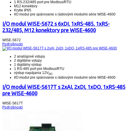
1 RS-232/485 port pre Modbus/RTU
M12 konektory
Krytie IP65
I/O modul pre spárovanie s rádiovými modulmi série WISE-4600
I/O modul WISE-S672 s 6xDI, 1xRS-485, 1xRS-
232/485, M12 konektory pre WISE-4600
WISE-S672
Podrobnosti
2 analógové vstupy
2 digitálne vstupy
1 digitálny výstup
1 RS-485 port pre Modbus/RTU
výstup napájania 12V
DC
I/O modul pre spárovanie s rádiovými modulmi série WISE-4600
I/O modul WISE-S617T s 2xAI, 2xDI, 1xDO, 1xRS-485
pre WISE-4600
WISE-S617T
Podrobnosti