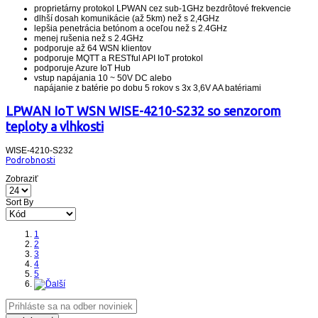
proprietárny protokol LPWAN cez sub-1GHz bezdrôtové frekvencie
dlhší dosah komunikácie (až 5km) než s 2,4GHz
lepšia penetrácia betónom a oceľou než s 2.4GHz
menej rušenia než s 2.4GHz
podporuje až 64 WSN klientov
podporuje MQTT a RESTful API IoT protokol
podporuje Azure IoT Hub
vstup napájania 10 ~ 50V DC alebo
napájanie z batérie po dobu 5 rokov s 3x 3,6V AA batériami
LPWAN IoT WSN WISE-4210-S232 so senzorom
teploty a vlhkosti
WISE-4210-S232
Podrobnosti
Zobraziť
Sort By
1
2
3
4
5