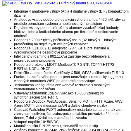
Integruje 4 analógové vstupy (AI) a 4 digitálne vstupy (DI) v kompaktnom
dizajne
Analógové vstupy podporujú detekciu vyhorenia (iba 4~20mA), aby sa
predišlo poruchám systému a neplánovaným prestojom
Digitálne vstupy podporujú režimy alarmov vysokej/nízkej hodnoty,
blokovacieho a krátkodobého alarmu pre flexibilné monitorovanie
udalostí
Podporuje 200Hz rýchly počítadlový vstup (32-bitový s 1-bitovým
pretečením) na digitálnych vstupných kanáloch
Podporuje IEEE 802.11 a/b/g/n/ac (2,4/5 GHz) pre stabilné a
vysokorýchlostné bezdrôtové pripojenie
Inteligentný roaming s 802.11k/v/r zaisťuje bezproblémové a
neprerušované pripojenie
Podporuje protokoly MQTT, Modbus/TCP, SNTP, TCP/IP, HTTPS,
RESTful, UDP a DHCP
Pokročilé zabezpečenie: Certifikáty X.509, WPA3 a šifrovanie TLS 1.3
Funkcia bezdrôtového peer-to-peer umožňuje automatický trigger na
viacerých moduloch WISE pri abnormálnom vstupe
Jednoduchá konfigurácia cez webové rozhranie s mobilnými
zariadeniami a počítačom
Vstavaný záznamník údajov (viac ako 10 000 vzoriek) so
synchronizáciou SNTP/RTC
Podporuje Dropbox, WebAccess, iSensing MQTT, IFTTT, Azure, AWS,
Azure MQTT, Line messaging API a ďalšie cloudové služby
Časovač Watchdog (WDT) automaticky reštartuje zariadenie, ak zistí
zamrznutie softvéru, čím zabezpečuje stabilnú prevádzku 24 hodín
denne, 7 dní v týždni bez manuálneho zásahu.
Vstupné napätie 10~50VDC
Montáž na lištu DIN-35, stenu, stoh/ďalší modul a stĺp
Anténny konektor: RP-SMA, Zisk (špička): 2,4G 3,64 dBi / 5G 5,65 dBi