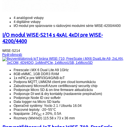
4 analógové vstupy
4 digitálne vstupy
I/O modul pre spárovanie s rádiovými modulmi série WISE-4200/4400
I/O modul WISE-S214 s 4xAI, 4xDI pre WISE-
4200/4400
WISE-S214
Podrobnosti
Freescale i.MX 6 Dual Lite A9 1GHz
8GB eMMC, 1GB DDR3 RAM
1x mPICe pre WIFI/3G/4G/NB-IoT
Podpora MQTT, LWM2M client pre cloud komunikáciu
Zabudovaný Microsoft Azure certifikovaný security chip
Podporuje Micro SD & on-line firmware aktualizáciu
Podporuje DI wet & dry kontakty (nastavenie prepínačom)
Podporuje Node ID cez softvér
Data logger na Micro SD kartu
Operačné systémy: Yocto 2.1 / Ubuntu 16.04
Pracovné teploty: -20~55°C
Napájanie: 24V
± 20%, 0.5A
DC
Rozmery (WxHxD) 115.58 x 73 x 36 mm