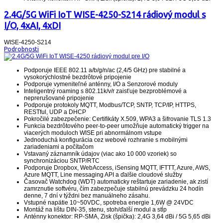
2.4G/5G WiFi IoT WISE-4250-S214 rádiový modul s
I/O, 4xAI, 4xDI
WISE-4250-S214
Podrobnosti
Podporuje IEEE 802.11 a/b/g/n/ac (2,4/5 GHz) pre stabilné a
vysokorýchlostné bezdrôtové pripojenie
Podporuje vymeniteľné anténny, I/O a Senzorové moduly
Inteligentný roaming s 802.11k/v/r zaisťuje bezproblémové a
neprerušované pripojenie
Podporuje protokoly MQTT, Modbus/TCP, SNTP, TCP/IP, HTTPS,
RESTful, UDP a DHCP
Pokročilé zabezpečenie: Certifikáty X.509, WPA3 a šifrovanie TLS 1.3
Funkcia bezdrôtového peer-to-peer umožňuje automatický trigger na
viacerých moduloch WISE pri abnormálnom vstupe
Jednoduchá konfigurácia cez webové rozhranie s mobilnými
zariadeniami a počítačom
Vstavaný záznamník údajov (viac ako 10 000 vzoriek) so
synchronizáciou SNTP/RTC
Podporuje Dropbox, WebAccess, iSensing MQTT, IFTTT, Azure, AWS,
Azure MQTT, Line messaging API a ďalšie cloudové služby
Časovač Watchdog (WDT) automaticky reštartuje zariadenie, ak zistí
zamrznutie softvéru, čím zabezpečuje stabilnú prevádzku 24 hodín
denne, 7 dní v týždni bez manuálneho zásahu.
Vstupné napätie 10~50VDC, spotreba energie 1,6W @ 24VDC
Montáž na lištu DIN-35, stenu, stoh/ďalší modul a stĺp
Anténny konektor: RP-SMA, Zisk (špička): 2,4G 3,64 dBi / 5G 5,65 dBi