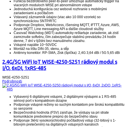
Funkcia bezdrôtového peer-to-peer umožňuje automatický trigger na
viacerých moduloch WISE pri abnormálnom vstupe
Jednoduchá konfigurácia cez webové rozhranie s mobilnými
zariadeniami a počítačom
Vstavaný záznamník údajov (viac ako 10 000 vzoriek) so
synchronizáciou SNTP/RTC
Podporuje Dropbox, WebAccess, iSensing MQTT, IFTTT, Azure, AWS,
Azure MQTT, Line messaging API a ďalšie cloudové služby
Časovač Watchdog (WDT) automaticky reštartuje zariadenie, ak zistí
zamrznutie softvéru, čím zabezpečuje stabilnú prevádzku 24 hodín
denne, 7 dní v týždni bez manuálneho zásahu.
Vstupné napätie 10~50VDC
Montáž na lištu DIN-35, stenu, a stĺp
Anténny konektor: RP-SMA, Zisk (špička): 2,4G 3,64 dBi / 5G 5,65 dBi
2.4G/5G WiFi IoT WISE-4250-S251 rádiový modul s
I/O, 6xDI, 1xRS-485
WISE-4250-S251
Podrobnosti
Vybavený 6 digitálnymi vstupmi, 2 digitálnymi výstupmi a 1 RS-485
sériový port v kompaktnom dizajne
Podporuje vstupné režimy so suchým kontaktom pre širokú kompatibilitu
so senzormi
Bezpečnostná hodnota (FSV) zaisťuje, že výstupy sa pri strate
komunikácie predvolene prepnú do bezpečného stavu
Podporuje 3kHz vysokorýchlostný počítadlový vstup (32-bitový s 1-
bitovým pretečením) na digitálnych vstupných kanáloch