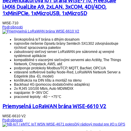
Bezventilátorová IoT brána WISE-710, FreeScale
i.MX6 DualLite A9, 2xLAN, 3xCOM, 4DI/4DO,
1xMiniPCIe, 1xMicroUSB, 1xMicroSD
WISE-710
Podrobnosti
širokoplošná IoT brána s dlhým dosahom
najnovšie riešenie čipsetu brány Semtech SX1302 zdvojnásobuje
rýchlosť spracovania paketov
zabudovaný sieťový server LoRaWAN pre súkromné ​​aj verejné
systémové aplikácie
kompatibilné s viacerými sieťovými servermi ako Actility, The Things
Network, Chirpstack, AWS, atď.
podporuje protokoly Modbus/TCP, MQTT, BacNet, OPCUA
vstavané softvérové ​​balíky Node-Red, LoRaWAN Network Server a
Edgelink (iba -EL model)
konštrukcia na DIN lištu a montáž na stenu
Backhaul 4G (pomocou dodatočného adaptéra)
2x RJ45 10/100 Mb/s, Auto MDI/MDIX
napájanie: 9~36V DC
pracovné teploty: -40 ~ +75°C
Priemyselná LoRaWAN brána WISE-6610 V2
WISE-6610 V2
Podrobnosti