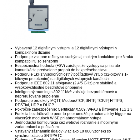
Vybavený 12 digitálnymi vstupmi a 12 digitálnymi výstupmi v
kompaktnom dizajne
Podporuje vstupné režimy so suchým aj mokrým kontaktom pre širokú
kompatibilitu so senzormi
Bezpečnostná hodnota (FSV) zaisťuje, že výstupy sa pri strate
komunikácie predvolene prepnú do bezpečného stavu
Podporuje 1kHz vysokorýchlostný počítadlový vstup (32-bitový s 1-
bitovým pretečením) na digitálnych vstupných kanáloch
Podporuje IEEE 802.11 a/b/g/n/ac (2,4/5 GHz) pre stabilné a
vysokorýchlostné bezdrôtové pripojenie
Inteligentný roaming s 802.11k/v/r zaisťuje bezproblémové a
neprerušované pripojenie
Podporuje protokoly MQTT, Modbus/TCP, SNTP, TCP/IP, HTTPS,
RESTful, UDP a DHCP
Pokročilé zabezpečenie: Certifikáty X.509, WPA3 a šifrovanie TLS 1.3
Funkcia bezdrôtového peer-to-peer umožňuje automatický trigger na
viacerých moduloch WISE pri abnormálnom vstupe
Jednoduchá konfigurácia cez webové rozhranie s mobilnými
zariadeniami a počítačom
Vstavaný záznamník údajov (viac ako 10 000 vzoriek) so
synchronizáciou SNTP/RTC
Podporuje Dropbox, WebAccess, iSensing MQTT, IFTTT, Azure, AWS,