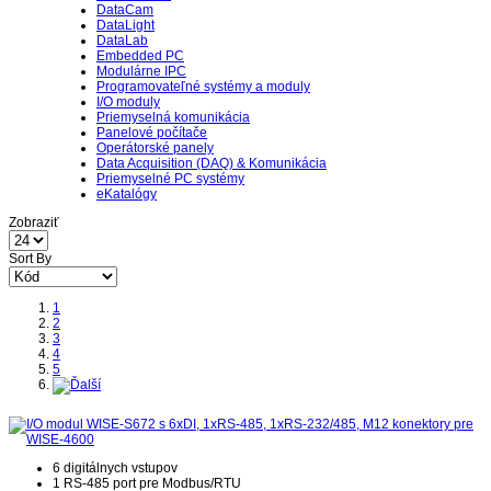
DataCam
DataLight
DataLab
Embedded PC
Modulárne IPC
Programovateľné systémy a moduly
I/O moduly
Priemyselná komunikácia
Panelové počítače
Operátorské panely
Data Acquisition (DAQ) & Komunikácia
Priemyselné PC systémy
eKatalógy
Zobraziť
Sort By
1
2
3
4
5
6 digitálnych vstupov
1 RS-485 port pre Modbus/RTU