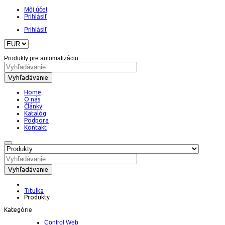
Môj účet
Prihlásiť
Prihlásiť
Produkty pre automatizáciu
Vyhľadávanie
Home
O nás
Články
Katalóg
Podpora
Kontakt
Vyhľadávanie
Titulka
Produkty
Kategórie
Control Web